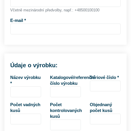
Včetně mezinárodní předvolby, např.: +48500100100
E-mail *
Údaje o výrobku:
Název výrobku
Katalogové/referenční
Sériové číslo *
*
číslo výrobku
Počet vadných
Počet
Objednaný
kusů
kontrolovaných
počet kusů
kusů